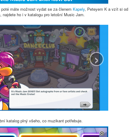
, poté máte možnost vydat se za členem
Kapely
, Peteyem K a vzít si od
, najdete ho i v katalogu pro letošní Music Jam.
›
bní katalog plný všeho, co muzikant potřebuje.