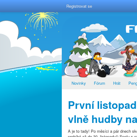
Registrovat se
Novinky
Fórum
Hrát
Pen
První listopad
vlně hudby na
A je to tady! Po měsíci a pár dnech sk
probíhá až do 30. listopadu!) Spolu s n