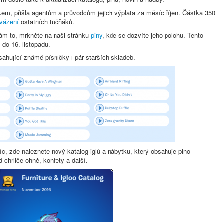
em, přišla agentům a průvodcům jejich výplata za měsíc říjen. Částka 350
vázení
ostatních tučňáků.
vám to, mrkněte na naši stránku
piny
, kde se dozvíte jeho polohu. Tento
 do 16. listopadu.
ahující známé písničky i pár starších skladeb.
íc, zde naleznete nový katalog iglú a nábytku, který obsahuje plno
 chrliče ohně, konfety a další.