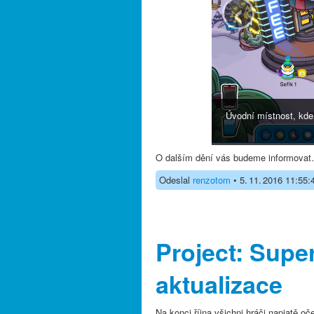
‹
Úvodní místnost, kde
O dalším dění vás budeme informova
Odeslal
renzotom
• 5. 11. 2016 11:55:
Project: Super
aktualizace
Na konci října všichni hráči napjatě oč