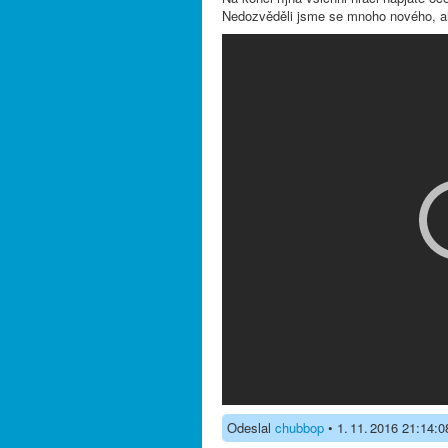
Nedozvěděli jsme se mnoho nového, ale
Odeslal
chubbop
• 1. 11. 2016 21:14:0