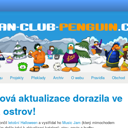
gu
Projekty
Překlady
Archiv
O webu
Pravidla
Obchod
ová aktualizace dorazila ve
 ostrov!
ončil
letošní Halloween
a vystřídal ho
Music Jam
(který mimochodem
ím došlo také k aktualizaci katalogů, pinu, novin a hudby.