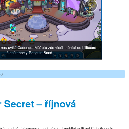
›
 nás uvítá Cadence. Můžete zde vidět měnící se billboard
členů kapely Penguin Band.
t…
40
 Secret – říjnová
ekávali další informace o nadcházející mobilní aplikaci Club Penguin.