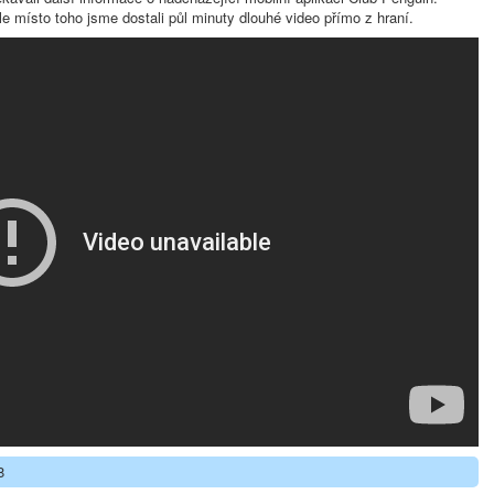
 místo toho jsme dostali půl minuty dlouhé video přímo z hraní.
8